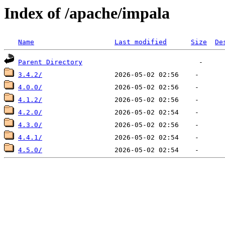
Index of /apache/impala
Name
Last modified
Size
De
Parent Directory
3.4.2/
4.0.0/
4.1.2/
4.2.0/
4.3.0/
4.4.1/
4.5.0/