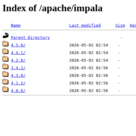
Index of /apache/impala
Name
Last modified
Size
De
Parent Directory
4.5.0/
4.4.1/
4.2.0/
3.4.2/
4.3.0/
4.1.2/
4.0.0/