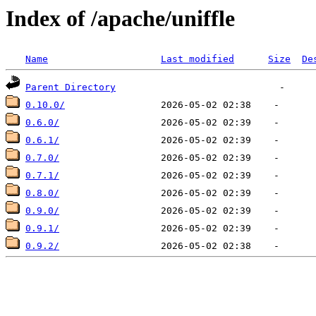
Index of /apache/uniffle
Name
Last modified
Size
De
Parent Directory
0.10.0/
0.6.0/
0.6.1/
0.7.0/
0.7.1/
0.8.0/
0.9.0/
0.9.1/
0.9.2/