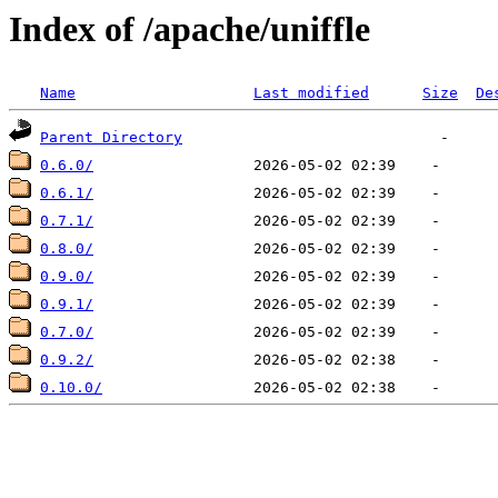
Index of /apache/uniffle
Name
Last modified
Size
De
Parent Directory
0.6.0/
0.6.1/
0.7.1/
0.8.0/
0.9.0/
0.9.1/
0.7.0/
0.9.2/
0.10.0/