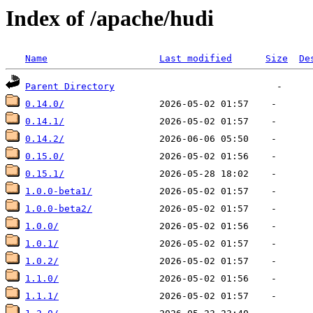
Index of /apache/hudi
Name
Last modified
Size
De
Parent Directory
0.14.0/
0.14.1/
0.14.2/
0.15.0/
0.15.1/
1.0.0-beta1/
1.0.0-beta2/
1.0.0/
1.0.1/
1.0.2/
1.1.0/
1.1.1/